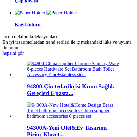
Çöp kovası
Kağıt tutucu
jacob delafon koleksiyonları
En iyi tasarımcılardan trend serileri ile iç mekandaki lüks ve uyuma
dokunun.
hepsini gör
94800-Çin tedarikçisi Krom Sağlık
Gereçleri 6 pasta...
94300A-Yeni Otel&Ev Tasarımı
Pirinç Klozet...