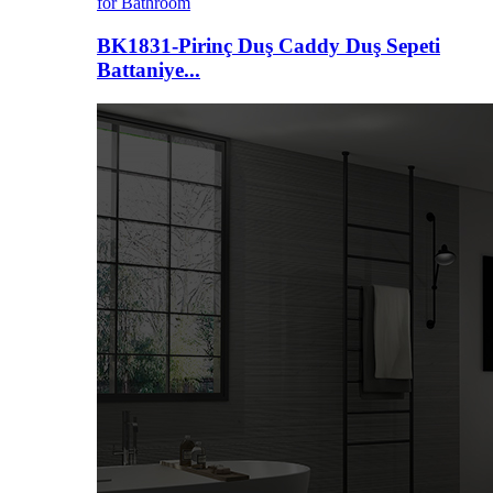
BK1831-Pirinç Duş Caddy Duş Sepeti
Battaniye...