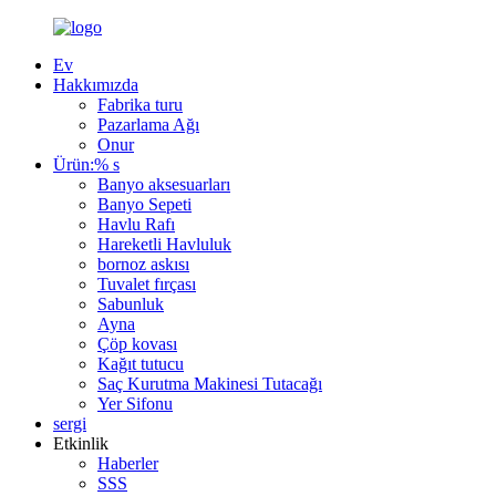
Ev
Hakkımızda
Fabrika turu
Pazarlama Ağı
Onur
Ürün:% s
Banyo aksesuarları
Banyo Sepeti
Havlu Rafı
Hareketli Havluluk
bornoz askısı
Tuvalet fırçası
Sabunluk
Ayna
Çöp kovası
Kağıt tutucu
Saç Kurutma Makinesi Tutacağı
Yer Sifonu
sergi
Etkinlik
Haberler
SSS