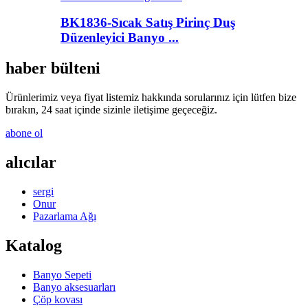
BK1836-Sıcak Satış Pirinç Duş
Düzenleyici Banyo ...
haber bülteni
Ürünlerimiz veya fiyat listemiz hakkında sorularınız için lütfen bize
bırakın, 24 saat içinde sizinle iletişime geçeceğiz.
abone ol
alıcılar
sergi
Onur
Pazarlama Ağı
Katalog
Banyo Sepeti
Banyo aksesuarları
Çöp kovası